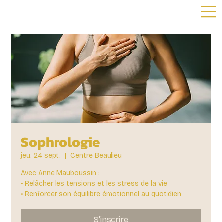
Sophrologie
jeu. 24 sept.
  |  
Centre Beaulieu
Avec Anne Mauboussin :
• Relâcher les tensions et les stress de la vie
• Renforcer son équilibre émotionnel au quotidien
S'inscrire