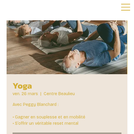
Yoga
ven. 26 mars
  |  
Centre Beaulieu
Avec Peggy Blanchard :
• Gagner en souplesse et en mobilité
• S’offrir un véritable reset mental