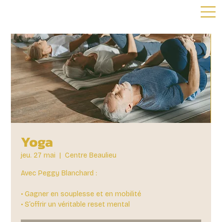
Yoga
jeu. 27 mai
  |  
Centre Beaulieu
Avec Peggy Blanchard :
• Gagner en souplesse et en mobilité
• S’offrir un véritable reset mental