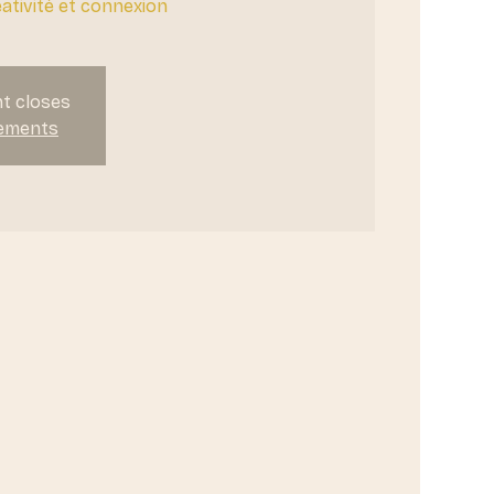
ativité et connexion
nt closes
nements