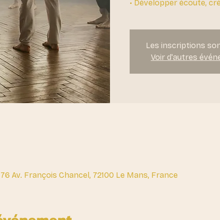
• Développer écoute, cré
Les inscriptions so
Voir d'autres évé
 176 Av. François Chancel, 72100 Le Mans, France
'événement