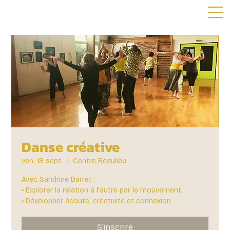
Danse créative
ven. 18 sept.
  |  
Centre Beaulieu
Avec Sandrine Barret :
• Explorer la relation à l'autre par le mouvement
• Développer écoute, créativité et connexion
S'inscrire