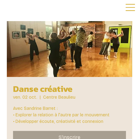
Danse créative
ven. 02 oct.
  |  
Centre Beaulieu
Avec Sandrine Barret :
• Explorer la relation à l'autre par le mouvement
• Développer écoute, créativité et connexion
S'inscrire