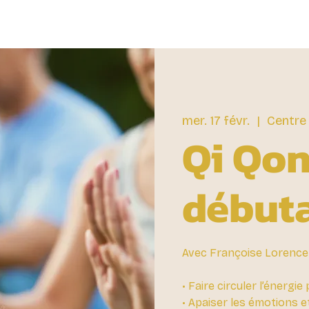
mer. 17 févr.
  |  
Centre
Qi Qo
début
Avec Françoise Lorence 
• Faire circuler l’énergie
• Apaiser les émotions et