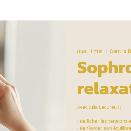
mar. 11 mai
  |  
Centre B
Sophr
relaxa
Avec Julie Lécureuil :
• Relâcher les tensions e
• Renforcer son équilibr