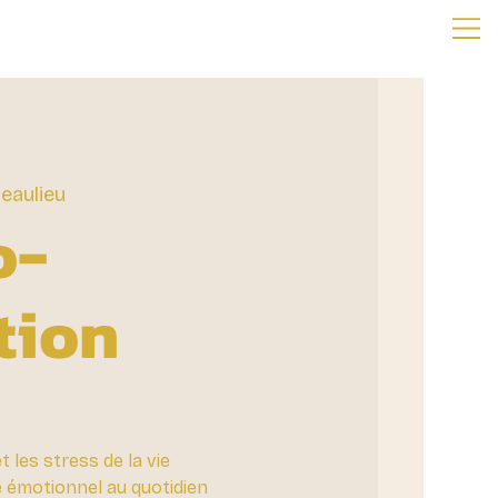
eaulieu
o-
tion
t les stress de la vie
e émotionnel au quotidien