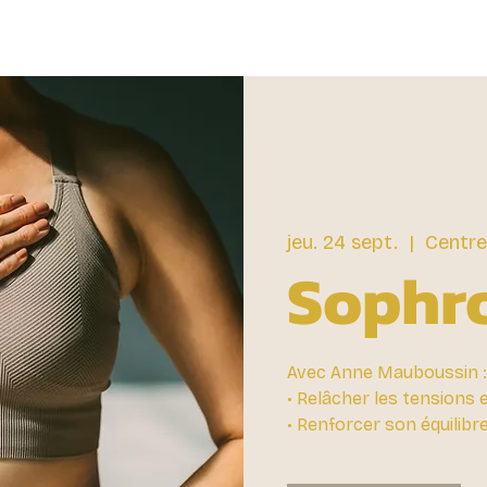
jeu. 24 sept.
  |  
Centre
Sophr
Avec Anne Mauboussin :
• Relâcher les tensions e
• Renforcer son équilibr