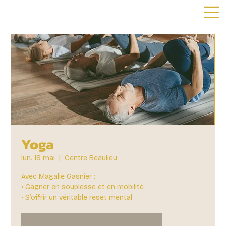
Yoga
lun. 18 mai
  |  
Centre Beaulieu
Avec Magalie Gasnier :
• Gagner en souplesse et en mobilité
• S’offrir un véritable reset mental