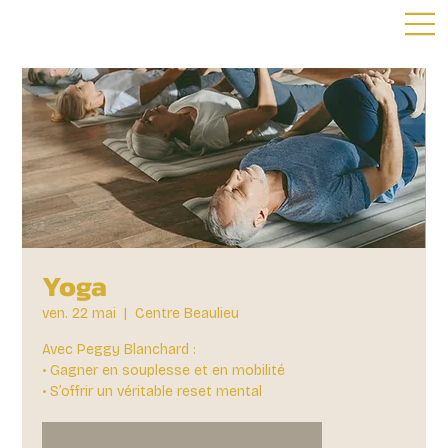
Yoga
ven. 22 mai
  |  
Centre Beaulieu
Avec Peggy Blanchard :
• Gagner en souplesse et en mobilité
• S’offrir un véritable reset mental