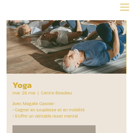
Yoga
mar. 26 mai
  |  
Centre Beaulieu
Avec Magalie Gasnier :
• Gagner en souplesse et en mobilité
• S’offrir un véritable reset mental