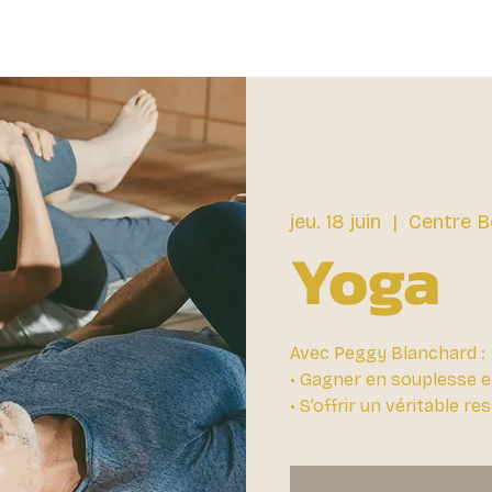
jeu. 18 juin
  |  
Centre B
Yoga
Avec Peggy Blanchard :
• Gagner en souplesse e
• S’offrir un véritable r