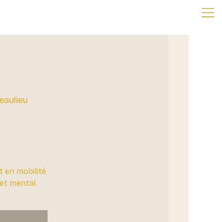
eaulieu
t en mobilité
eset mental