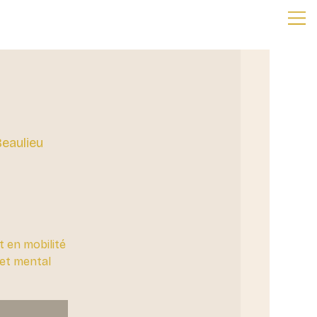
eaulieu
t en mobilité
eset mental