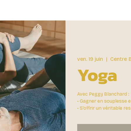
ven. 19 juin
  |  
Centre B
Yoga
Avec Peggy Blanchard :
• Gagner en souplesse e
• S’offrir un véritable r