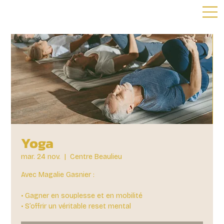
Yoga
mar. 24 nov.
  |  
Centre Beaulieu
Avec Magalie Gasnier :
• Gagner en souplesse et en mobilité
• S’offrir un véritable reset mental