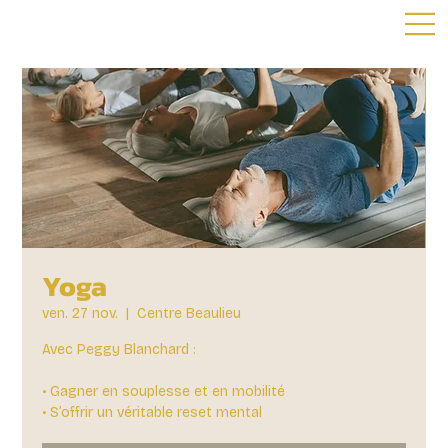
Yoga
ven. 27 nov.
  |  
Centre Beaulieu
Avec Peggy Blanchard :
• Gagner en souplesse et en mobilité
• S’offrir un véritable reset mental