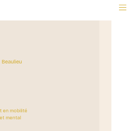
 Beaulieu
t en mobilité
eset mental