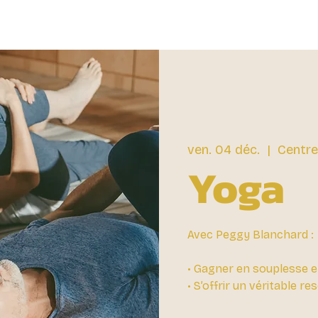
ven. 04 déc.
  |  
Centre
Yoga
Avec Peggy Blanchard :
• Gagner en souplesse e
• S’offrir un véritable r