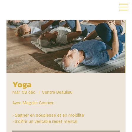
Yoga
mar. 08 déc.
  |  
Centre Beaulieu
Avec Magalie Gasnier :
• Gagner en souplesse et en mobilité
• S’offrir un véritable reset mental