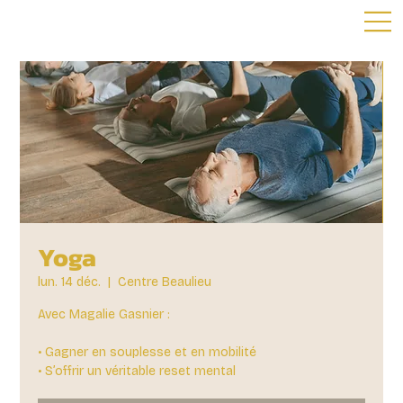
Yoga
lun. 14 déc.
  |  
Centre Beaulieu
Avec Magalie Gasnier :
• Gagner en souplesse et en mobilité
• S’offrir un véritable reset mental