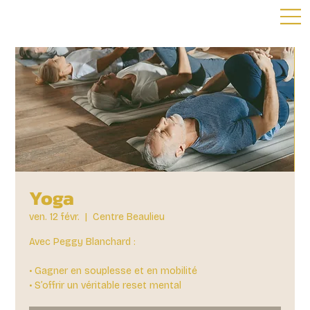
Yoga
ven. 12 févr.
  |  
Centre Beaulieu
Avec Peggy Blanchard :
• Gagner en souplesse et en mobilité
• S’offrir un véritable reset mental