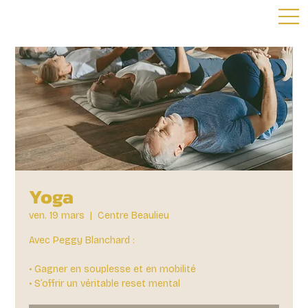
Yoga
ven. 19 mars
  |  
Centre Beaulieu
Avec Peggy Blanchard :
• Gagner en souplesse et en mobilité
• S’offrir un véritable reset mental