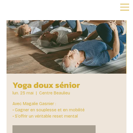
Yoga doux sénior
lun. 25 mai
  |  
Centre Beaulieu
Avec Magalie Gasnier :
• Gagner en souplesse et en mobilité
• S’offrir un véritable reset mental