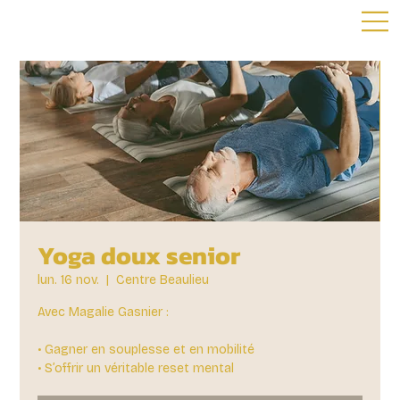
Yoga doux senior
lun. 16 nov.
  |  
Centre Beaulieu
Avec Magalie Gasnier :
• Gagner en souplesse et en mobilité
• S’offrir un véritable reset mental