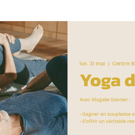
lun. 31 mai
  |  
Centre B
Yoga d
Avec Magalie Gasnier :
• Gagner en souplesse e
• S’offrir un véritable r