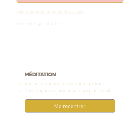
Télécharger le planning des cours
Voir notre grille tarifaire
MÉDITATION
Apaiser le mental et ralentir le rythme
Développer une présence à soi plus stable
Me recentrer