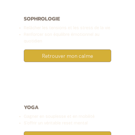
SOPHROLOGIE
Relâcher les tensions et les stress de la vie
Renforcer son équilibre émotionnel au
quotidien
Retrouver mon calme
YOGA
Gagner en souplesse et en mobilité
S’offrir un véritable reset mental