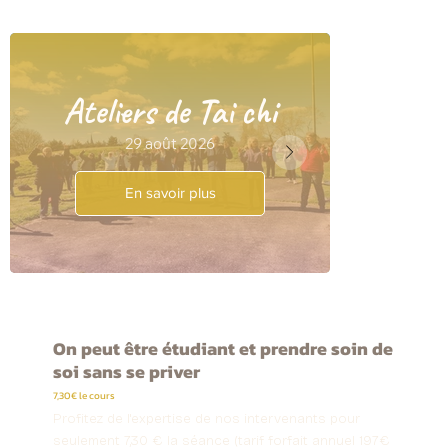
Ate
Ateliers de Tai chi
29 août 2026
En savoir plus
On peut être étudiant et prendre soin de
soi sans se priver
7,30€ le cours
Profitez de l'expertise de nos intervenants pour
seulement 7,30 € la séance (tarif forfait annuel 197€