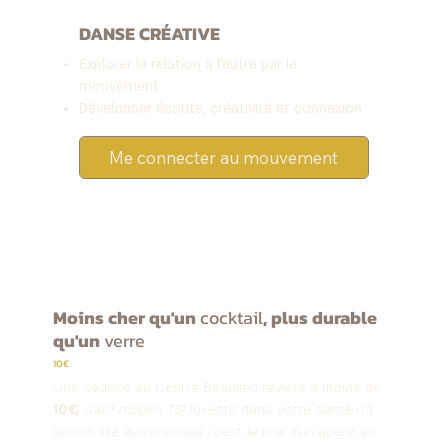
DANSE CRÉATIVE
Explorer la relation à l’autre par le
mouvement
Développer écoute, créativité et connexion
Me connecter au mouvement
Moins cher qu'un
cocktail
, plus durable
qu'un
verre
10€
Une séance au Centre Beaulieu revient à moins de
10€
(tarif moyen T3)
. Investir dans votre santé n'a
jamais été aussi simple : c'est le prix d'un apéro en