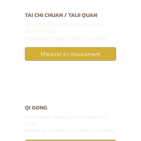
TAI CHI CHUAN / TAIJI QUAN
Se recentrer grâce à des mouvements
lents et fluides
Harmoniser énergie, souffle et équilibre
M’ancrer en mouvement
QI GONG
Faire circuler l’énergie pour revitaliser le
corps
Apaiser les émotions et renforcer l’intérieur